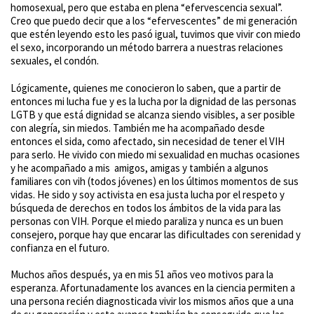
homosexual, pero que estaba en plena “efervescencia sexual”.
Creo que puedo decir que a los “efervescentes” de mi generación
que estén leyendo esto les pasó igual, tuvimos que vivir con miedo
el sexo, incorporando un método barrera a nuestras relaciones
sexuales, el condón.
Lógicamente, quienes me conocieron lo saben, que a partir de
entonces mi lucha fue y es la lucha por la dignidad de las personas
LGTB y que está dignidad se alcanza siendo visibles, a ser posible
con alegría, sin miedos. También me ha acompañado desde
entonces el sida, como afectado, sin necesidad de tener el VIH
para serlo. He vivido con miedo mi sexualidad en muchas ocasiones
y he acompañado a mis amigos, amigas y también a algunos
familiares con vih (todos jóvenes) en los últimos momentos de sus
vidas. He sido y soy activista en esa justa lucha por el respeto y
búsqueda de derechos en todos los ámbitos de la vida para las
personas con VIH. Porque el miedo paraliza y nunca es un buen
consejero, porque hay que encarar las dificultades con serenidad y
confianza en el futuro.
Muchos años después, ya en mis 51 años veo motivos para la
esperanza. Afortunadamente los avances en la ciencia permiten a
una persona recién diagnosticada vivir los mismos años que a una