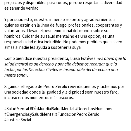
prejuicios y disponibles para todos, porque respetar la diversidad
es sanar de verdad.
Y por supuesto, nuestro inmenso respeto y agradecimiento a
quienes están en la línea de fuego: profesionales, cooperantes y
voluntarios. Llevan el peso emocional del mundo sobre sus
hombros. Cuidar de su salud mental no es una opción, es una
responsabilidad ética ineludible. No podemos pedirles que salven
almas si nadie les ayuda a sostener la suya.
Como bien dice nuestra presidenta, Luisa Estévez:
«Es obvio que la
salud mental es un derecho y por ello debemos recordar que la
lucha por los Derechos Civiles es inseparable del derecho a una
mente sana».
Sigamos el legado de Pedro Zerolo reivindiquemos y luchemos por
una sociedad donde la igualdad y la dignidad sean nuestro faro,
incluso en los momentos más oscuros.
#SaludMental #DíaMundialSaludMental #DerechosHumanos
#EmergenciasySaludMental #FundacionPedroZerolo
#JusticiaSocial